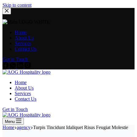
Skip to content
Home
About Us
Services
Contact Us
Get in Touch
Home
About Us
Services
Contact Us
Get in Touch
Menu
Home
agency
Turpis Tincidunt Idaliquet Risus Feugiat Molestie