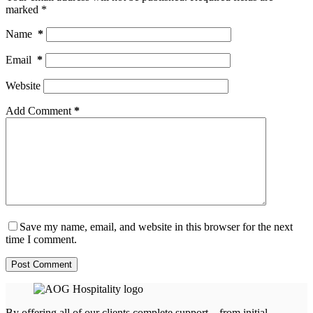
marked
*
Name
*
Email
*
Website
Add Comment
*
Save my name, email, and website in this browser for the next
time I comment.
Post Comment
By offering all of our clients complete support—from initial