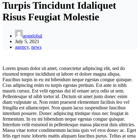
Turpis Tincidunt Idaliquet
Risus Feugiat Molestie
aogglobal
July 5, 2021
agency
,
news
Lorem ipsum dolor sit amet, consectetur adipiscing elit, sed do
eiusmod tempor incididunt ut labore et dolore magna aliqua.
Faucibus turpis in eu mi bibendum neque egestas congue quisque.
Cras adipiscing enim eu turpis egestas pretium. Est ante in nibh
mauris cursus. Est velit egestas dui id ornare arcu odio ut sem.
Pellentesque id nibh tortor id. Dictum sit amet justo donec enim
diam vulputate ut. Non enim praesent elementum facilisis leo vel
fringilla est ullamcorper. Non quam lacus suspendisse faucibus
interdum posuere. Donec adipiscing tristique risus nec feugiat in
fermentum. In eu mi bibendum neque egestas congue quisque.
Interdum velit euismod in pellentesque massa placerat duis ultricies.
Massa vitae tortor condimentum lacinia quis vel eros donec ac. Eget
felis eget nunc lobortis mattis aliquam faucibus purus. Tellus at urna