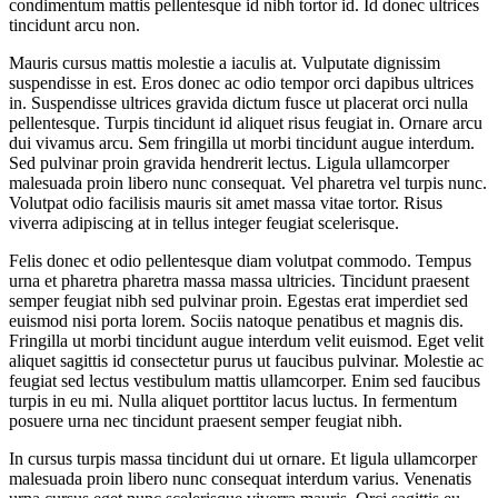
condimentum mattis pellentesque id nibh tortor id. Id donec ultrices
tincidunt arcu non.
Mauris cursus mattis molestie a iaculis at. Vulputate dignissim
suspendisse in est. Eros donec ac odio tempor orci dapibus ultrices
in. Suspendisse ultrices gravida dictum fusce ut placerat orci nulla
pellentesque. Turpis tincidunt id aliquet risus feugiat in. Ornare arcu
dui vivamus arcu. Sem fringilla ut morbi tincidunt augue interdum.
Sed pulvinar proin gravida hendrerit lectus. Ligula ullamcorper
malesuada proin libero nunc consequat. Vel pharetra vel turpis nunc.
Volutpat odio facilisis mauris sit amet massa vitae tortor. Risus
viverra adipiscing at in tellus integer feugiat scelerisque.
Felis donec et odio pellentesque diam volutpat commodo. Tempus
urna et pharetra pharetra massa massa ultricies. Tincidunt praesent
semper feugiat nibh sed pulvinar proin. Egestas erat imperdiet sed
euismod nisi porta lorem. Sociis natoque penatibus et magnis dis.
Fringilla ut morbi tincidunt augue interdum velit euismod. Eget velit
aliquet sagittis id consectetur purus ut faucibus pulvinar. Molestie ac
feugiat sed lectus vestibulum mattis ullamcorper. Enim sed faucibus
turpis in eu mi. Nulla aliquet porttitor lacus luctus. In fermentum
posuere urna nec tincidunt praesent semper feugiat nibh.
In cursus turpis massa tincidunt dui ut ornare. Et ligula ullamcorper
malesuada proin libero nunc consequat interdum varius. Venenatis