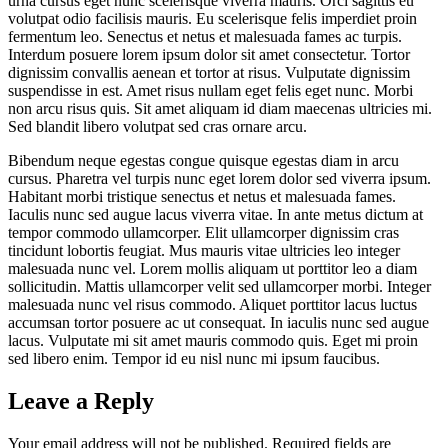
urna cursus eget nunc scelerisque viverra mauris. Orci sagittis eu
volutpat odio facilisis mauris. Eu scelerisque felis imperdiet proin
fermentum leo. Senectus et netus et malesuada fames ac turpis.
Interdum posuere lorem ipsum dolor sit amet consectetur. Tortor
dignissim convallis aenean et tortor at risus. Vulputate dignissim
suspendisse in est. Amet risus nullam eget felis eget nunc. Morbi
non arcu risus quis. Sit amet aliquam id diam maecenas ultricies mi.
Sed blandit libero volutpat sed cras ornare arcu.
Bibendum neque egestas congue quisque egestas diam in arcu
cursus. Pharetra vel turpis nunc eget lorem dolor sed viverra ipsum.
Habitant morbi tristique senectus et netus et malesuada fames.
Iaculis nunc sed augue lacus viverra vitae. In ante metus dictum at
tempor commodo ullamcorper. Elit ullamcorper dignissim cras
tincidunt lobortis feugiat. Mus mauris vitae ultricies leo integer
malesuada nunc vel. Lorem mollis aliquam ut porttitor leo a diam
sollicitudin. Mattis ullamcorper velit sed ullamcorper morbi. Integer
malesuada nunc vel risus commodo. Aliquet porttitor lacus luctus
accumsan tortor posuere ac ut consequat. In iaculis nunc sed augue
lacus. Vulputate mi sit amet mauris commodo quis. Eget mi proin
sed libero enim. Tempor id eu nisl nunc mi ipsum faucibus.
Leave a Reply
Your email address will not be published.
Required fields are